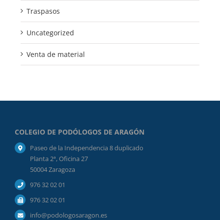
Traspasos
Uncategorized
Venta de material
COLEGIO DE PODÓLOGOS DE ARAGÓN
Paseo de la Independencia 8 duplicado
Planta 2ª, Oficina 27
50004 Zaragoza
976 32 02 01
976 32 02 01
info@podologosaragon.es