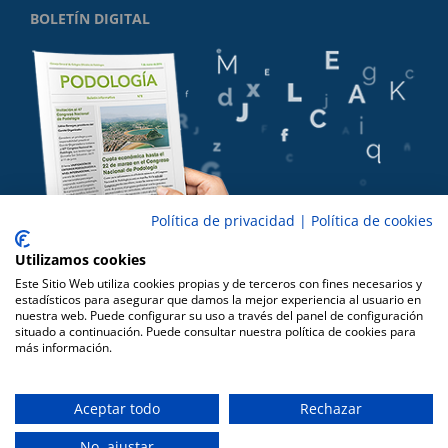
BOLETÍN DIGITAL
Política de privacidad
|
Política de cookies
Utilizamos cookies
Este Sitio Web utiliza cookies propias y de terceros con fines necesarios y
estadísticos para asegurar que damos la mejor experiencia al usuario en
nuestra web. Puede configurar su uso a través del panel de configuración
situado a continuación. Puede consultar nuestra política de cookies para
más información.
Copyright 2016 CPA |
Cookies
|
Aviso Legal
|
Privacidad
|
Diseño ZILON
Aceptar todo
Rechazar
Facebook
Correo
No, ajustar