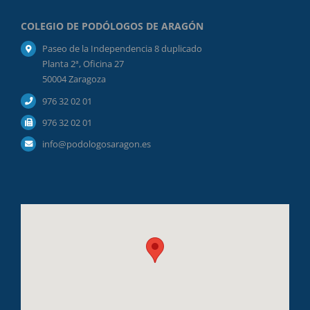
COLEGIO DE PODÓLOGOS DE ARAGÓN
Paseo de la Independencia 8 duplicado
Planta 2ª, Oficina 27
50004 Zaragoza
976 32 02 01
976 32 02 01
info@podologosaragon.es