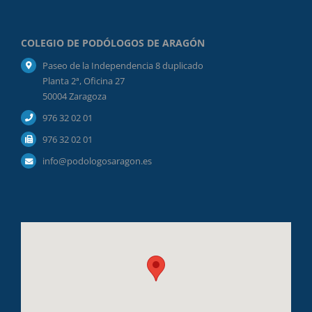
COLEGIO DE PODÓLOGOS DE ARAGÓN
Paseo de la Independencia 8 duplicado
Planta 2ª, Oficina 27
50004 Zaragoza
976 32 02 01
976 32 02 01
info@podologosaragon.es