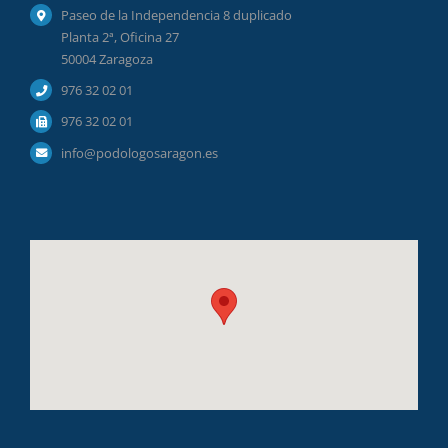
Paseo de la Independencia 8 duplicado
Planta 2ª, Oficina 27
50004 Zaragoza
976 32 02 01
976 32 02 01
info@podologosaragon.es