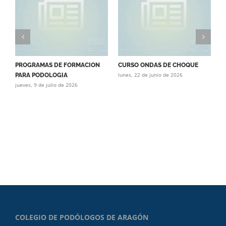
PROGRAMAS DE FORMACION
CURSO ONDAS DE CHOQUE
C
lunes, 22 de junio de 2026
PARA PODOLOGIA
O
jueves, 9 de julio de 2026
P
lu
COLEGIO DE PODÓLOGOS DE ARAGÓN