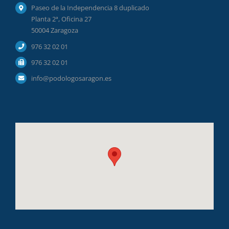
Paseo de la Independencia 8 duplicado
Planta 2ª, Oficina 27
50004 Zaragoza
976 32 02 01
976 32 02 01
info@podologosaragon.es