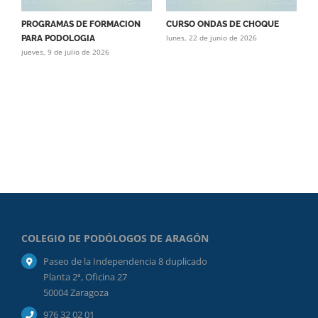
PROGRAMAS DE FORMACION
CURSO ONDAS DE CHOQUE
C
lunes, 22 de junio de 2026
j
PARA PODOLOGIA
jueves, 9 de julio de 2026
COLEGIO DE PODÓLOGOS DE ARAGÓN
Paseo de la Independencia 8 duplicado
Planta 2ª, Oficina 27
50004 Zaragoza
976 32 02 01