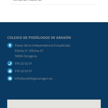
COLEGIO DE PODÓLOGOS DE ARAGÓN
Paseo de la Independencia 8 duplicado
Planta 2ª, Oficina 27
50004 Zaragoza
976 32 02 01
976 32 02 01
info@podologosaragon.es