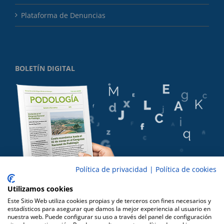
Plataforma de Denuncias
BOLETÍN DIGITAL
Política de privacidad
|
Política de cookies
Utilizamos cookies
Este Sitio Web utiliza cookies propias y de terceros con fines necesarios y
estadísticos para asegurar que damos la mejor experiencia al usuario en
nuestra web. Puede configurar su uso a través del panel de configuración