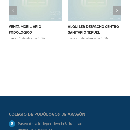
VENTA MOBILIARIO
ALQUILER DESPACHO CENTRO
T
PODOLOGICO
SANITARIO TERUEL
P
jueves, 9 de abril de 2026
jueves, 5 de febrero de 2026
j
COLEGIO DE PODÓLOGOS DE ARAGÓN
Paseo de la Independencia 8 duplicado