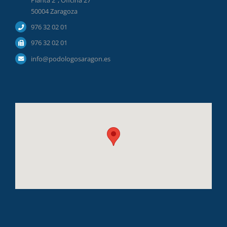
Planta 2ª, Oficina 27
50004 Zaragoza
976 32 02 01
976 32 02 01
info@podologosaragon.es