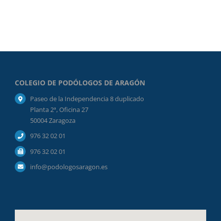
COLEGIO DE PODÓLOGOS DE ARAGÓN
Paseo de la Independencia 8 duplicado
Planta 2ª, Oficina 27
50004 Zaragoza
976 32 02 01
976 32 02 01
info@podologosaragon.es