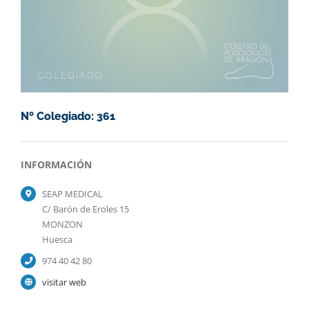
Nº Colegiado: 361
INFORMACIÓN
SEAP MEDICAL
C/ Barón de Eroles 15
MONZON
Huesca
974 40 42 80
visitar web