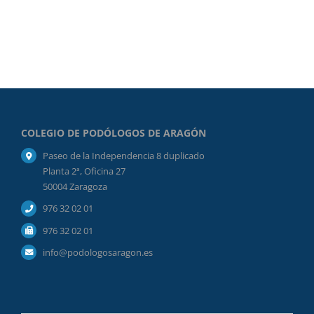
COLEGIO DE PODÓLOGOS DE ARAGÓN
Paseo de la Independencia 8 duplicado
Planta 2ª, Oficina 27
50004 Zaragoza
976 32 02 01
976 32 02 01
info@podologosaragon.es