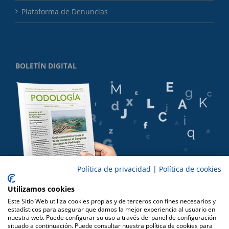
Plataforma de Denuncias
BOLETÍN DIGITAL
Política de privacidad
|
Política de cookies
Utilizamos cookies
Este Sitio Web utiliza cookies propias y de terceros con fines necesarios y
estadísticos para asegurar que damos la mejor experiencia al usuario en
nuestra web. Puede configurar su uso a través del panel de configuración
situado a continuación. Puede consultar nuestra política de cookies para