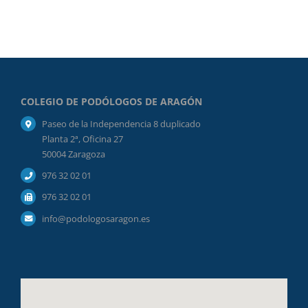
COLEGIO DE PODÓLOGOS DE ARAGÓN
Paseo de la Independencia 8 duplicado
Planta 2ª, Oficina 27
50004 Zaragoza
976 32 02 01
976 32 02 01
info@podologosaragon.es