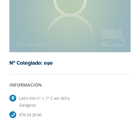
Nº Colegiado: 090
INFORMACIÓN
León XIII nº 1, 1º C esc dcha
Zaragoza
976 24 26 66