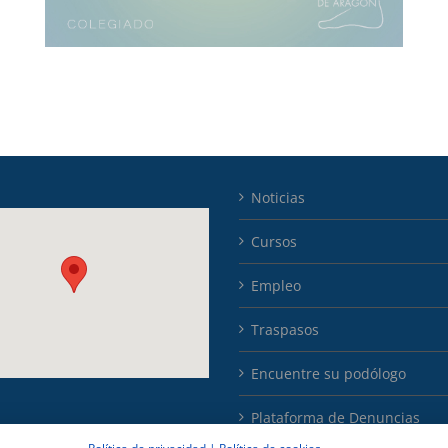
Noticias
Cursos
Empleo
Traspasos
Encuentre su podólogo
Plataforma de Denuncias