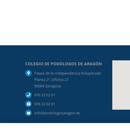
COLEGIO DE PODÓLOGOS DE ARAGÓN
Paseo de la Independencia 8 duplicado
Planta 2ª, Oficina 27
50004 Zaragoza
976 32 02 01
976 32 02 01
info@podologosaragon.es