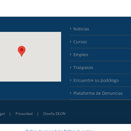
Noticias
Cursos
Empleo
Traspasos
Encuentre su podólogo
Plataforma de Denuncias
gal
|
Privacidad
|
Diseño ZILON