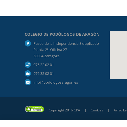
COLEGIO DE PODÓLOGOS DE ARAGÓN
Paseo de la Independencia 8 duplicado
Planta 2ª, Oficina 27
50004 Zaragoza
976 32 02 01
976 32 02 01
info@podologosaragon.es
Copyright 2016 CPA |
Cookies
|
Aviso Le