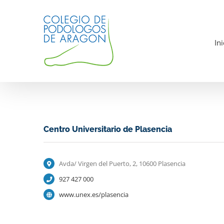
Saltar
al
contenido
Ini
Centro Universitario de Plasencia
Avda/ Virgen del Puerto, 2, 10600 Plasencia
927 427 000
www.unex.es/plasencia