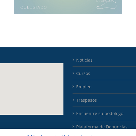
Noticias
Cursos
Empleo
Traspasos
Encuentre su podólogo
Plataforma de Denuncias