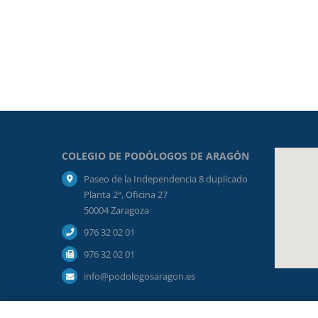
COLEGIO DE PODÓLOGOS DE ARAGÓN
Paseo de la Independencia 8 duplicado
Planta 2ª, Oficina 27
50004 Zaragoza
976 32 02 01
976 32 02 01
info@podologosaragon.es