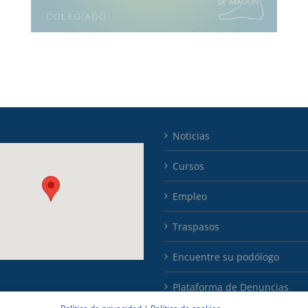
Noticias
Cursos
Empleo
Traspasos
Encuentre su podólogo
Plataforma de Denuncias