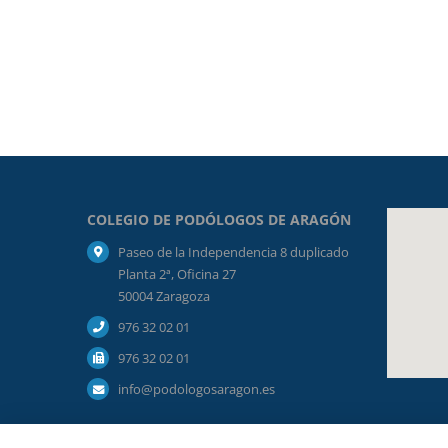
COLEGIO DE PODÓLOGOS DE ARAGÓN
Paseo de la Independencia 8 duplicado
Planta 2ª, Oficina 27
50004 Zaragoza
976 32 02 01
976 32 02 01
info@podologosaragon.es