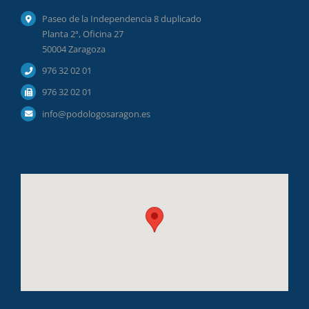
Paseo de la Independencia 8 duplicado
Planta 2ª, Oficina 27
50004 Zaragoza
976 32 02 01
976 32 02 01
info@podologosaragon.es