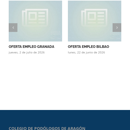
OFERTA EMPLEO GRANADA
OFERTA EMPLEO BILBAO
O
jueves, 2 de julio de 2026
lunes, 22 de junio de 2026
(
ma
COLEGIO DE PODÓLOGOS DE ARAGÓN