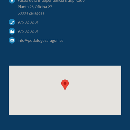
Paseo de la Independencia 8 duplicado
Planta 2ª, Oficina 27
50004 Zaragoza
976 32 02 01
976 32 02 01
info@podologosaragon.es