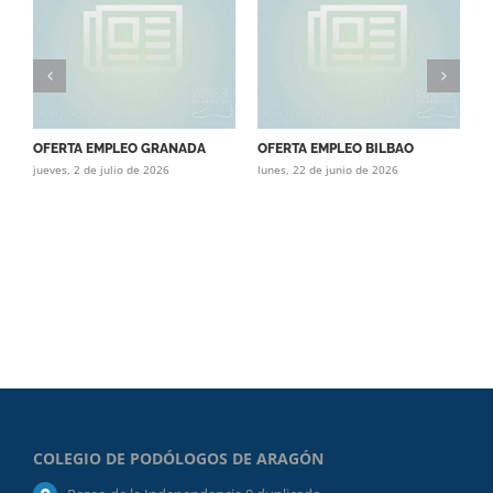
OFERTA EMPLEO GRANADA
OFERTA EMPLEO BILBAO
O
jueves, 2 de julio de 2026
lunes, 22 de junio de 2026
(
ma
COLEGIO DE PODÓLOGOS DE ARAGÓN