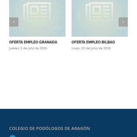
OFERTA EMPLEO GRANADA
OFERTA EMPLEO BILBAO
O
jueves, 2 de julio de 2026
lunes, 22 de junio de 2026
(
ma
COLEGIO DE PODÓLOGOS DE ARAGÓN