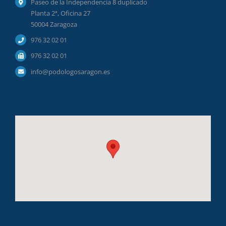
Paseo de la Independencia 8 duplicado
Planta 2ª, Oficina 27
50004 Zaragoza
976 32 02 01
976 32 02 01
info@podologosaragon.es