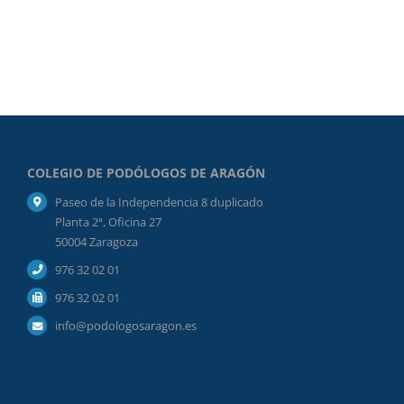
COLEGIO DE PODÓLOGOS DE ARAGÓN
Paseo de la Independencia 8 duplicado
Planta 2ª, Oficina 27
50004 Zaragoza
976 32 02 01
976 32 02 01
info@podologosaragon.es