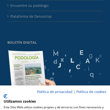
Encuentre su podólogo
Plataforma de Denuncias
BOLETÍN DIGITAL
Política de privacidad
|
Política de cookies
Utilizamos cookies
Este Sitio Web utiliza cookies propias y de terceros con fines necesarios y